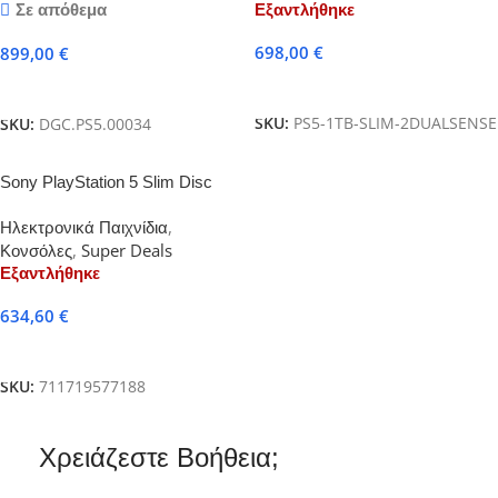
Σε απόθεμα
Εξαντλήθηκε
Digital Μορφη)
698,00
€
899,00
€
Διαβάστε Περισσότερα
Προσθήκη Στο Καλάθι
SKU:
PS5-1TB-SLIM-2DUALSENSE
SKU:
DGC.PS5.00034
Sony PlayStation 5 Slim Disc
Edition 1TB
Ηλεκτρονικά Παιχνίδια
,
Κονσόλες
,
Super Deals
Εξαντλήθηκε
634,60
€
Διαβάστε Περισσότερα
SKU:
711719577188
Χρειάζεστε Βοήθεια;