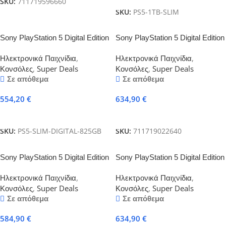
SKU:
711719596660
SKU:
PS5-1TB-SLIM
Sony PlayStation 5 Digital Edition
Sony PlayStation 5 Digital Edition
Slim 825GB
Slim 825GB & 2x DualSense
Ηλεκτρονικά Παιχνίδια
,
Ηλεκτρονικά Παιχνίδια
,
Κονσόλες
,
Super Deals
Κονσόλες
,
Super Deals
Σε απόθεμα
Σε απόθεμα
554,20
€
634,90
€
Προσθήκη Στο Καλάθι
Προσθήκη Στο Καλάθι
SKU:
PS5-SLIM-DIGITAL-825GB
SKU:
711719022640
Sony PlayStation 5 Digital Edition
Sony PlayStation 5 Digital Edition
Slim 825GB & Fortnite Flowering
Slim 825GB + 2x DualSense
Ηλεκτρονικά Παιχνίδια
,
Ηλεκτρονικά Παιχνίδια
,
Chaos
Κονσόλες
,
Super Deals
Κονσόλες
,
Super Deals
Σε απόθεμα
Σε απόθεμα
584,90
€
634,90
€