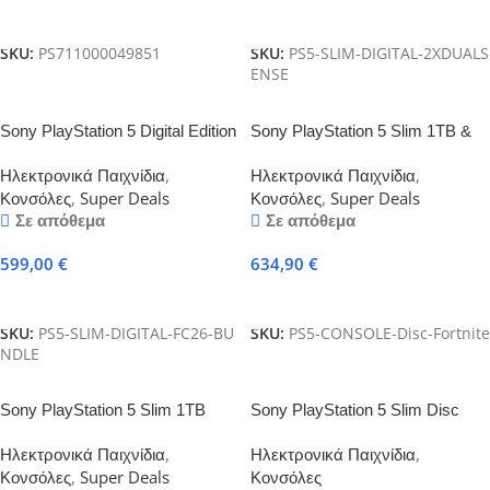
Προσθήκη Στο Καλάθι
Προσθήκη Στο Καλάθι
SKU:
PS711000049851
SKU:
PS5-SLIM-DIGITAL-2XDUALS
ENSE
Sony PlayStation 5 Digital Edition
Sony PlayStation 5 Slim 1TB &
Slim 825GB + EA Sports FC26
Fortnite Flowering Chaos
Ηλεκτρονικά Παιχνίδια
,
Ηλεκτρονικά Παιχνίδια
,
Voucher
Κονσόλες
,
Super Deals
Κονσόλες
,
Super Deals
Σε απόθεμα
Σε απόθεμα
599,00
€
634,90
€
Προσθήκη Στο Καλάθι
Προσθήκη Στο Καλάθι
SKU:
PS5-SLIM-DIGITAL-FC26-BU
SKU:
PS5-CONSOLE-Disc-Fortnite
NDLE
Sony PlayStation 5 Slim 1TB
Sony PlayStation 5 Slim Disc
Disc edition Ghost of Yotei Gold
edition + 2x DualSense
Ηλεκτρονικά Παιχνίδια
,
Ηλεκτρονικά Παιχνίδια
,
Limited Edition Bundle
Κονσόλες
,
Super Deals
Κονσόλες
(Περιλαμβανει και το παιχνιδι