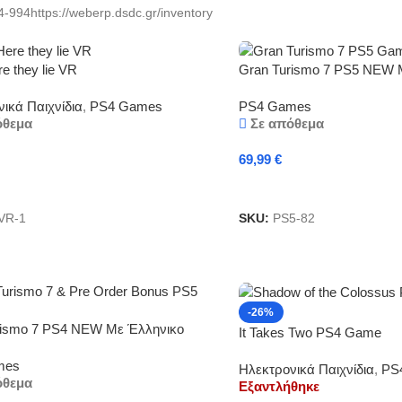
-994https://weberp.dsdc.gr/inventory
e they lie VR
Gran Turismo 7 PS5 NEW 
Μενού και υπότιτλους
ικά Παιχνίδια
,
PS4 Games
PS4 Games
όθεμα
Σε απόθεμα
69,99
€
κη Στο Καλάθι
Προσθήκη Στο Καλάθι
VR-1
SKU:
PS5-82
-26%
rismo 7 PS4 NEW Με Έλληνικο
It Takes Two PS4 Game
ι υπότιτλους
mes
Ηλεκτρονικά Παιχνίδια
,
PS
όθεμα
Εξαντλήθηκε