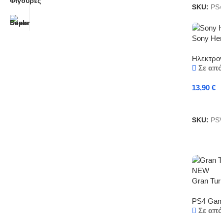
SKU:
PS4
Sony Her
Ηλεκτρον
Σε απ
13,90
€
Προσθή
SKU:
PS
Gran Tu
Μενού κα
PS4 Ga
Σε απ