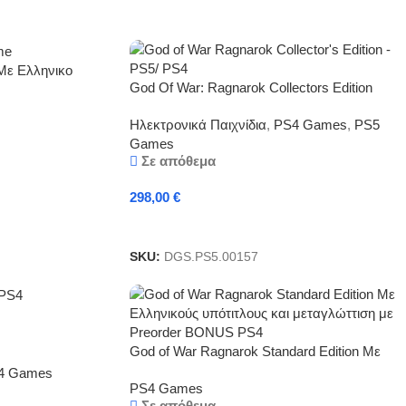
Με Ελληνικο
God Of War: Ragnarok Collectors Edition
PS4,PS5 στα Ελληνικά Μεταγλωττισμένο και
Ηλεκτρονικά Παιχνίδια
,
PS4 Games
,
PS5
με Ελληνικούς Υπότιτλους
Games
Σε απόθεμα
298,00
€
Προσθήκη Στο Καλάθι
SKU:
DGS.PS5.00157
God of War Ragnarok Standard Edition Με
Ελληνικούς υπότιτλους και μεταγλώττιση PS4
4 Games
PS4 Games
Σε απόθεμα