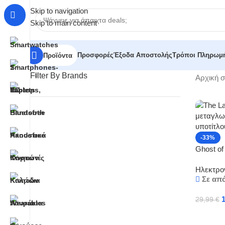
Skip to navigation
Skip to main content
Προσφορές
Έξοδα Αποστολής
Τρόποι Πληρωμ
Προϊόντα
Filter By Brands
Αρχική σ
-33%
Ghost of
υπότιτλο
Ηλεκτρον
Σε απ
29,99
€
Προσθή