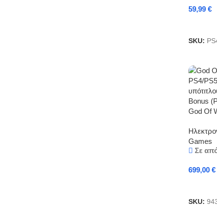
59,99
€
Προσθή
SKU:
PS
God Of W
PS4/PS5
Ηλεκτρον
υπότιτλο
Games
Σε απ
699,00
€
Προσθή
SKU:
94