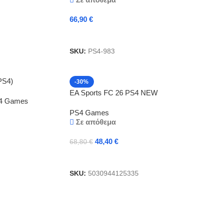
66,90
€
Προσθήκη Στο Καλάθι
SKU:
PS4-983
PS4)
-30%
EA Sports FC 26 PS4 NEW
4 Games
PS4 Games
Σε απόθεμα
48,40
€
68,80
€
Προσθήκη Στο Καλάθι
SKU:
5030944125335