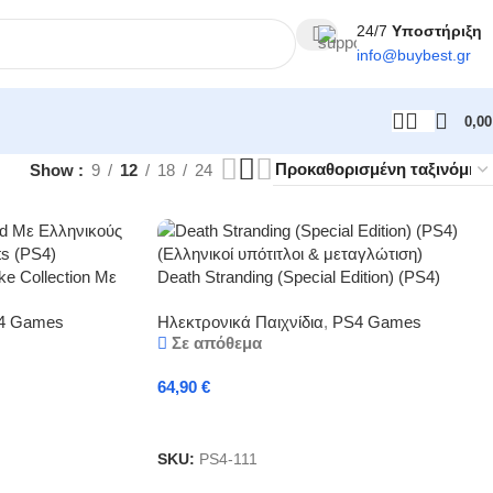
24/7
Υποστήριξη
info@
buybest
.gr
0,0
Show
9
12
18
24
ke Collection Με
Death Stranding (Special Edition) (PS4)
ayStation Hits
(Ελληνικοί υπότιτλοι & μεταγλώτιση)
4 Games
Ηλεκτρονικά Παιχνίδια
,
PS4 Games
Σε απόθεμα
64,90
€
Προσθήκη Στο Καλάθι
SKU:
PS4-111