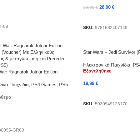
28,90
€
39,00
€
κη Στο Καλάθι
Διαβάστε Περισσότερα
4-89
SKU:
9781582407149
Star Wars – Jedi Survivor (
Ηλεκτρονικά Παιχνίδια
,
PS
Εξαντλήθηκε
ar: Ragnarok Jotnar Edition
 (Voucher) Με Ελληνικούς
19,99
€
ικά Παιχνίδια
,
PS4 Games
,
PS5
υς & μεταγλώττιση
Διαβάστε Περισσότερα
όθεμα
SKU:
5030949125170
κη Στο Καλάθι
30995-GR00