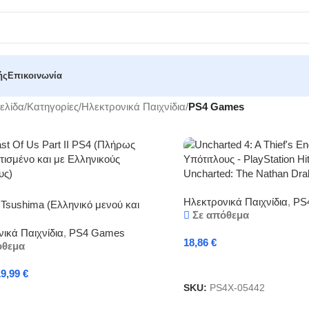
ής
Επικοινωνία
ελίδα
/
Κατηγορίες
/
Ηλεκτρονικά Παιχνίδια
/
PS4 Games
Uncharted: The Nathan Dra
Ελληνικούς Υπότιτλους – Pl
Ηλεκτρονικά Παιχνίδια
,
PS
(PS4)
 Tsushima (Ελληνικό μενού και
Σε απόθεμα
ι) (PS4)
ικά Παιχνίδια
,
PS4 Games
18,86
€
όθεμα
Προσθήκη Στο Καλάθι
19,99
€
SKU:
PS4X-05442
κη Στο Καλάθι