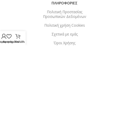
ΠΛΗΡΟΦΟΡΙΕΣ
Πολιτική Προστασίας
Προσωπικών Δεδομένων
Πολιτική χρήση Cookies
Σχετικά με εμάς
αριασμός
Αγαπημένα
Καλάθι
Όροι Χρήσης
Copyright © 2025. All rights Reserved.
Design & Hosting
by
Kosnet
.