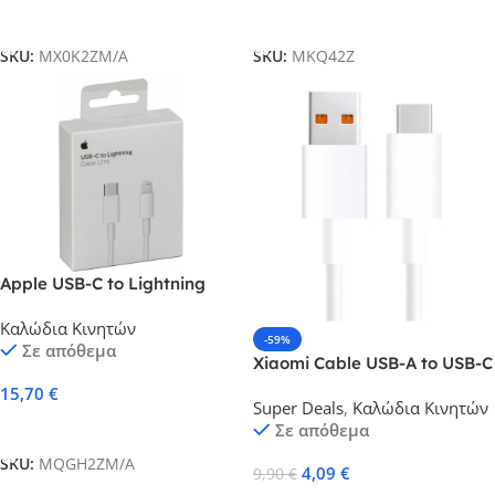
Προσθήκη Στο Καλάθι
Προσθήκη Στο Καλάθι
SKU:
MX0K2ZM/A
SKU:
MKQ42Z
Apple USB-C to Lightning
Cable 2m White
Καλώδια Κινητών
-59%
Σε απόθεμα
Xiaomi Cable USB-A to USB-C
1m 120W 6A White
15,70
€
Super Deals
,
Καλώδια Κινητών
BHR6032GL BULK
Προσθήκη Στο Καλάθι
Σε απόθεμα
SKU:
MQGH2ZM/A
4,09
€
9,90
€