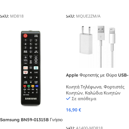
Προσθήκη Στο Καλάθι
Προσθήκη Στο Καλάθι
SKU:
MD818
SKU:
MQUE2ZM/A
Apple Φορτιστής με Θύρα USB-
A και Καλώδιο Lightning
Κινητά Τηλέφωνα
,
Φορτιστές
Λευκός (Lightning Cable &
Κινητών
,
Καλώδια Κινητών
Wall Adapter)
Σε απόθεμα
16,90
€
Προσθήκη Στο Καλάθι
Samsung BN59-01315B Γνήσιο
Τηλεχειριστήριο Τηλεόρασης
SKU:
A1400-MD818