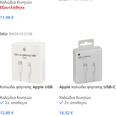
Καλώδια Κινητών
Εξαντλήθηκε
11,98
€
Διαβάστε Περισσότερα
SKU:
BN59-01315B
Καλώδιο φόρτισης Apple USB
Apple καλώδιο φόρτισης USB-C
3.1 Cable USB-C male –
σε Lightning Cable 2m
Καλώδια Κινητών
Καλώδια Κινητών
Lightning White 1m (MK0X2)
Σε απόθεμα
Σε απόθεμα
12,80
€
16,32
€