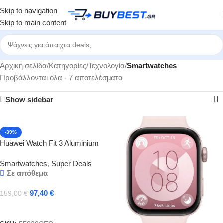
Skip to navigation
Skip to main content
Αρχική σελίδα
/
Κατηγορίες
/
Τεχνολογία
/
Smartwatches
Προβάλλονται όλα - 7 αποτελέσματα
Show sidebar
-39%
Huawei Watch Fit 3 Aluminium
43mm Αδιάβροχο με
Smartwatches
,
Super Deals
Παλμογράφο (Μαύρο) Ελληνικό
Σε απόθεμα
Μενού με 2 Χρόνια εγγύηση
97,40
€
159,00
€
Προσθήκη Στο Καλάθι