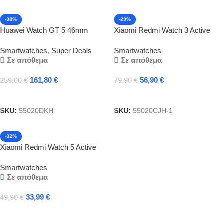
-38%
-29%
Huawei Watch GT 5 46mm
Xiaomi Redmi Watch 3 Active
Woven Blue Ελληνικό Μενού με
BHR7266GL Black
Smartwatches
,
Super Deals
Smartwatches
2 Χρόνια εγγύηση
Σε απόθεμα
Σε απόθεμα
161,80
€
56,90
€
259,00
€
79,90
€
Προσθήκη Στο Καλάθι
Προσθήκη Στο Καλάθι
SKU:
55020DKH
SKU:
55020CJH-1
-32%
Xiaomi Redmi Watch 5 Active
Midnight Black BHR8784GL
Smartwatches
Σε απόθεμα
33,99
€
49,90
€
Προσθήκη Στο Καλάθι