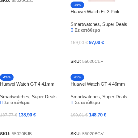
SKU:
55020CEC
-39%
Huawei Watch Fit 3 Pink
Ελληνικό Μενού με 2 Χρόνια
Smartwatches
,
Super Deals
εγγύηση
Σε απόθεμα
97,00
€
159,00
€
Προσθήκη Στο Καλάθι
SKU:
55020CEF
-26%
-25%
Huawei Watch GT 4 41mm
Huawei Watch GT 4 46mm
Leather White Ελληνικό Μενού
Woven Green Ελληνικό Μενού
Smartwatches
,
Super Deals
Smartwatches
,
Super Deals
με 2 Χρόνια εγγύηση
με 2 Χρόνια εγγύηση
Σε απόθεμα
Σε απόθεμα
138,90
€
148,70
€
187,77
€
199,01
€
Προσθήκη Στο Καλάθι
Προσθήκη Στο Καλάθι
SKU:
55020BJB
SKU:
55020BGV