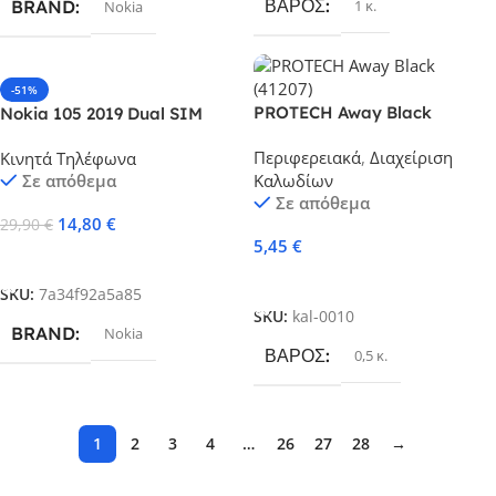
ΒΆΡΟΣ
BRAND
1 κ.
Nokia
-51%
PROTECH Away Black
Nokia 105 2019 Dual SIM
(41207)
Κινητό με Κουμπιά (Ελληνικό
Περιφερειακά
,
Διαχείριση
Κινητά Τηλέφωνα
Μενού) Μαύρο
Σε απόθεμα
Καλωδίων
Σε απόθεμα
14,80
€
29,90
€
5,45
€
Προσθήκη Στο Καλάθι
Προσθήκη Στο Καλάθι
SKU:
7a34f92a5a85
SKU:
kal-0010
BRAND
Nokia
ΒΆΡΟΣ
0,5 κ.
1
2
3
4
…
26
27
28
→