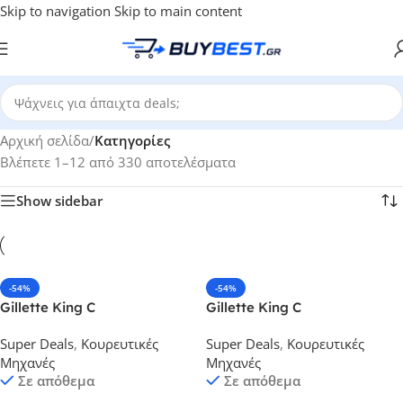
Skip to navigation
Skip to main content
Αρχική σελίδα
/
Κατηγορίες
Βλέπετε 1–12 από 330 αποτελέσματα
Show sidebar
-54%
-54%
Gillette King C
Gillette King C
Επαναφορτιζόμενη Κουρευτική
Επαναφορτιζόμενη Κουρευτική
Super Deals
,
Κουρευτικές
Super Deals
,
Κουρευτικές
Μηχανή
Μηχανή
Μηχανές
Μηχανές
Σε απόθεμα
Σε απόθεμα