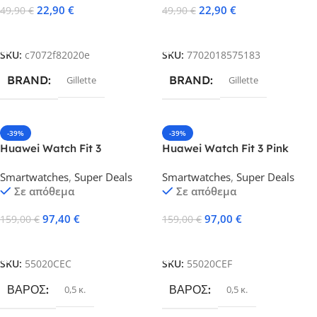
22,90
€
22,90
€
49,90
€
49,90
€
Προσθήκη Στο Καλάθι
Προσθήκη Στο Καλάθι
SKU:
c7072f82020e
SKU:
7702018575183
BRAND
BRAND
Gillette
Gillette
-39%
-39%
Huawei Watch Fit 3
Huawei Watch Fit 3 Pink
Aluminium 43mm Αδιάβροχο
Ελληνικό Μενού με 2 Χρόνια
Smartwatches
,
Super Deals
Smartwatches
,
Super Deals
με Παλμογράφο (Μαύρο)
εγγύηση
Σε απόθεμα
Σε απόθεμα
Ελληνικό Μενού με 2 Χρόνια
εγγύηση
97,40
€
97,00
€
159,00
€
159,00
€
Προσθήκη Στο Καλάθι
Προσθήκη Στο Καλάθι
SKU:
55020CEC
SKU:
55020CEF
ΒΆΡΟΣ
ΒΆΡΟΣ
0,5 κ.
0,5 κ.