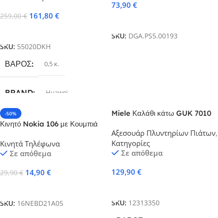
73,90
€
161,80
€
259,00
€
Προσθήκη Στο Καλάθι
Προσθήκη Στο Καλάθι
SKU:
DGA.PS5.00193
SKU:
55020DKH
ΒΆΡΟΣ
0,5 κ.
BRAND
Huawei
Miele Καλάθι κάτω GUK 7010
-50%
COLOR
Blue
KD Κάτω κάνιστρο για
Κινητό Nokia 106 με Κουμπιά
Αξεσουάρ Πλυντηρίων Πιάτων
,
πλυντήρια πιάτων
Dual Sim (Ελληνικό Μενού)
Κατηγορίες
Κινητά Τηλέφωνα
Μαύρο
Σε απόθεμα
Σε απόθεμα
129,90
€
14,90
€
29,90
€
Προσθήκη Στο Καλάθι
Προσθήκη Στο Καλάθι
SKU:
12313350
SKU:
16NEBD21A05