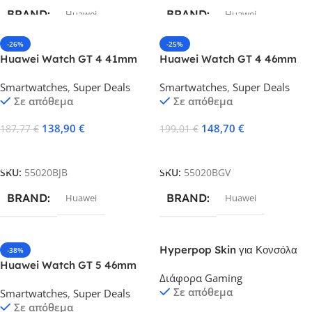
BRAND
BRAND
Huawei
Huawei
-26%
-25%
COLOR
Pink
Huawei Watch GT 4 41mm
Huawei Watch GT 4 46mm
Leather White Ελληνικό Μενού
Woven Green Ελληνικό Μενού
Smartwatches
,
Super Deals
Smartwatches
,
Super Deals
με 2 Χρόνια εγγύηση
με 2 Χρόνια εγγύηση
Σε απόθεμα
Σε απόθεμα
138,90
€
148,70
€
187,77
€
199,01
€
Προσθήκη Στο Καλάθι
Προσθήκη Στο Καλάθι
SKU:
55020BJB
SKU:
55020BGV
BRAND
BRAND
Huawei
Huawei
Hyperpop Skin για Κονσόλα
-38%
PS5 Remix Green
Huawei Watch GT 5 46mm
Διάφορα Gaming
DGA.PS5.00193
Woven Blue Ελληνικό Μενού
Σε απόθεμα
Smartwatches
,
Super Deals
με 2 Χρόνια εγγύηση
Σε απόθεμα