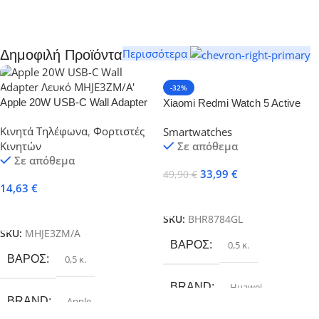
Περισσότερα
Δημοφιλή Προϊόντα
-32%
Apple 20W USB-C Wall Adapter
Xiaomi Redmi Watch 5 Active
Λευκό MHJE3ZM/A
Midnight Black BHR8784GL
Κινητά Τηλέφωνα
,
Φορτιστές
Smartwatches
Κινητών
Σε απόθεμα
Σε απόθεμα
33,99
€
49,90
€
14,63
€
Προσθήκη Στο Καλάθι
Προσθήκη Στο Καλάθι
SKU:
BHR8784GL
SKU:
MHJE3ZM/A
ΒΆΡΟΣ
0,5 κ.
ΒΆΡΟΣ
0,5 κ.
BRAND
Huawei
BRAND
Apple