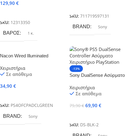
129,90
€
Προσθήκη Στο Καλάθι
Προσθήκη Στο Καλάθι
SKU:
711719597131
SKU:
12313350
BRAND
Sony
ΒΆΡΟΣ
1 κ.
Nacon Wired Illuminated
Compact Controller για PS4
Χειριστήρια
Crystal Green
-13%
Σε απόθεμα
Sony DualSense Ασύρματο
Gamepad για PS5 Midnight
34,90
€
Χειριστήρια
Black
Σε απόθεμα
Προσθήκη Στο Καλάθι
69,90
€
SKU:
PS4OFCPADCLGREEN
79,90
€
Προσθήκη Στο Καλάθι
BRAND
Sony
SKU:
DS-BLK-2
BRAND
Sony