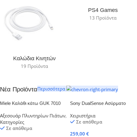
PS4 Games
13 Προϊόντα
Καλώδια Κινητών
19 Προϊόντα
Περισσότερα
Νέα Προϊόντα
Miele Καλάθι κάτω GUK 7010
Sony DualSense Ασύρματο
KD Κάτω κάνιστρο για
Gamepad για PS5 Helldivers 2
Αξεσουάρ Πλυντηρίων Πιάτων
,
Χειριστήρια
πλυντήρια πιάτων
Limited Edition
Σε απόθεμα
Κατηγορίες
Σε απόθεμα
259,00
€