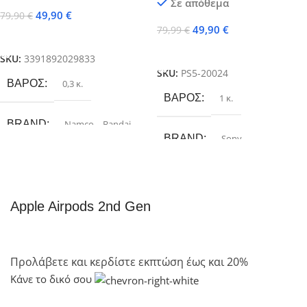
Σε απόθεμα
49,90
€
79,90
€
49,90
€
79,99
€
Προσθήκη Στο Καλάθι
Προσθήκη Στο Καλάθι
SKU:
3391892029833
SKU:
PS5-20024
ΒΆΡΟΣ
0,3 κ.
ΒΆΡΟΣ
1 κ.
BRAND
Namco – Bandai
BRAND
Sony
Apple Airpods 2nd Gen
Προλάβετε και κερδίστε εκπτώση έως και 20%
Κάνε το δικό σου