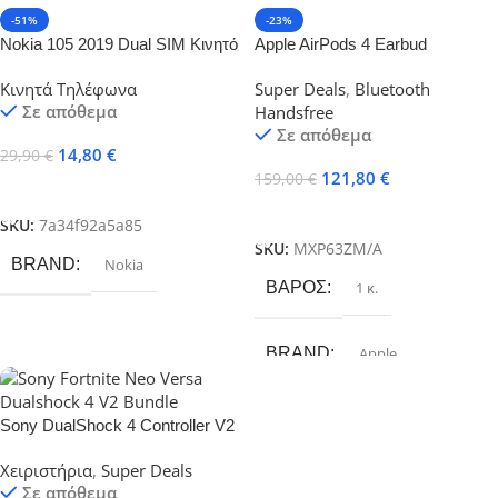
COLOR
Black
-51%
-23%
Nokia 105 2019 Dual SIM Κινητό
Apple AirPods 4 Earbud
με Κουμπιά (Ελληνικό Μενού)
Bluetooth Handsfree Ακουστικά
Κινητά Τηλέφωνα
Super Deals
,
Bluetooth
Μαύρο
με Αντοχή στον Ιδρώτα και Θήκη
Σε απόθεμα
Handsfree
Φόρτισης MXP63
Σε απόθεμα
14,80
€
29,90
€
121,80
€
159,00
€
Προσθήκη Στο Καλάθι
Προσθήκη Στο Καλάθι
SKU:
7a34f92a5a85
SKU:
MXP63ZM/A
BRAND
Nokia
ΒΆΡΟΣ
1 κ.
BRAND
Apple
Sony DualShock 4 Controller V2
Jet Black PS4
Χειριστήρια
,
Super Deals
Σε απόθεμα