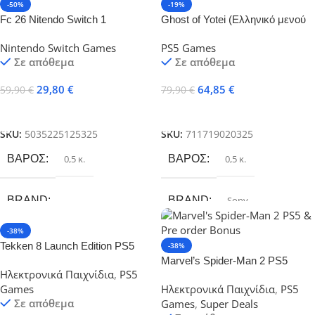
-50%
-19%
Fc 26 Nitendo Switch 1
Ghost of Yotei (Ελληνικό μενού
και Ελληνικοί Υπότιτλοι) PS5
Nintendo Switch Games
PS5 Games
Σε απόθεμα
Σε απόθεμα
29,80
€
64,85
€
59,90
€
79,90
€
Προσθήκη Στο Καλάθι
Προσθήκη Στο Καλάθι
SKU:
5035225125325
SKU:
711719020325
ΒΆΡΟΣ
0,5 κ.
ΒΆΡΟΣ
0,5 κ.
BRAND
BRAND
Sony
-38%
EA – Electronic Arts
Tekken 8 Launch Edition PS5
-38%
Marvel’s Spider-Man 2 PS5
Ηλεκτρονικά Παιχνίδια
,
PS5
Games
Ηλεκτρονικά Παιχνίδια
,
PS5
Σε απόθεμα
Games
,
Super Deals