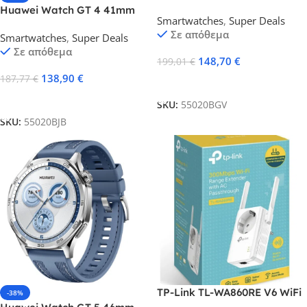
Woven Green Ελληνικό Μενού
Huawei Watch GT 4 41mm
Smartwatches
,
Super Deals
με 2 Χρόνια εγγύηση
Leather White Ελληνικό Μενού
Σε απόθεμα
Smartwatches
,
Super Deals
με 2 Χρόνια εγγύηση
Σε απόθεμα
148,70
€
199,01
€
138,90
€
187,77
€
Προσθήκη Στο Καλάθι
Προσθήκη Στο Καλάθι
SKU:
55020BGV
SKU:
55020BJB
TP-Link TL-WA860RE V6 WiFi
-38%
Extender Single Band