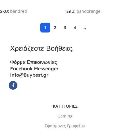
Προσθήκη Στο Καλάθι
Προσθήκη Στο Καλάθι
SKU:
bandred
SKU:
bandorange
1
2
3
4
→
Χρειάζεστε Βοήθεια;
Φόρμα
Επικοινωνίας
Facebook Messenger
info@Buybest.gr
ΚΑΤΗΓΟΡΙΕΣ
Gaming
Εφαρμογές Γραφείου