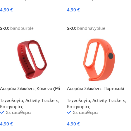
4,90
€
4,90
€
Προσθήκη Στο Καλάθι
Προσθήκη Στο Καλάθι
SKU:
bandpurple
SKU:
bandnavyblue
Λουράκι Σιλικόνης Κόκκινο (Mi
Λουράκι Σιλικόνης Πορτοκαλί
Band 3-4)
(Mi Band 3-4)
Τεχνολογία
,
Activity Trackers
,
Τεχνολογία
,
Activity Trackers
,
Κατηγορίες
Κατηγορίες
Σε απόθεμα
Σε απόθεμα
4,90
€
4,90
€