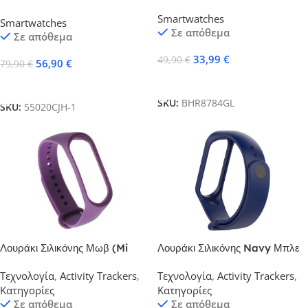
Midnight Black BHR8784GL
BHR7266GL Black
Smartwatches
Smartwatches
Σε απόθεμα
Σε απόθεμα
33,99
€
49,90
€
56,90
€
79,90
€
Προσθήκη Στο Καλάθι
Προσθήκη Στο Καλάθι
SKU:
BHR8784GL
SKU:
55020CJH-1
Λουράκι Σιλικόνης Μωβ (Mi
Λουράκι Σιλικόνης Navy Μπλε
Band 3-4)
(Mi Band 3/4)
Τεχνολογία
,
Activity Trackers
,
Τεχνολογία
,
Activity Trackers
,
Κατηγορίες
Κατηγορίες
Σε απόθεμα
Σε απόθεμα