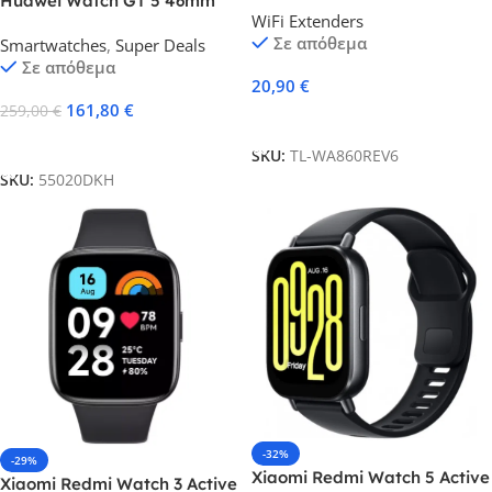
Huawei Watch GT 5 46mm
WiFi Extenders
(2.4GHz) 300Mbps
Woven Blue Ελληνικό Μενού
Σε απόθεμα
Smartwatches
,
Super Deals
με 2 Χρόνια εγγύηση
Σε απόθεμα
20,90
€
161,80
€
259,00
€
Προσθήκη Στο Καλάθι
Προσθήκη Στο Καλάθι
SKU:
TL-WA860REV6
SKU:
55020DKH
-32%
-29%
Xiaomi Redmi Watch 5 Active
Xiaomi Redmi Watch 3 Active