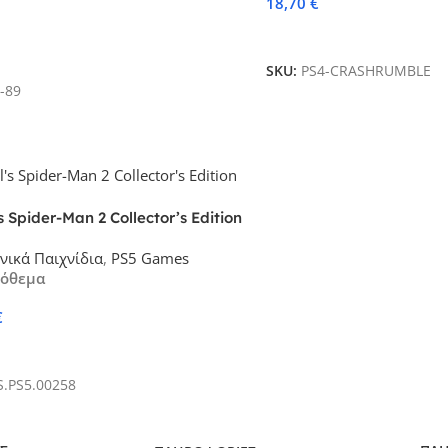
18,70
€
Προσθήκη Στο Καλάθι
κη Στο Καλάθι
SKU:
PS4-CRASHRUMBLE
-89
 Spider-Man 2 Collector’s Edition
νικά Παιχνίδια
,
PS5 Games
πόθεμα
€
κη Στο Καλάθι
.PS5.00258