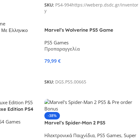
SKU:
PS4-994https://weberp.dsdc.gr/inventor
y
Marvel’s Wolverine PS5 Game
 Με Ελληνικο
PS5 Games
Προπαραγγελία
79,99
€
Προσθήκη Στο Καλάθι
SKU:
DGS.PS5.00665
xe Edition PS4
-38%
S4 Games
Marvel’s Spider-Man 2 PS5
Ηλεκτρονικά Παιχνίδια
,
PS5 Games
,
Super