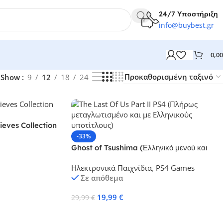
24/7
Υποστήριξη
info@
buybest
.gr
0,0
Show
9
12
18
24
eves Collection
-33%
Ghost of Tsushima (Ελληνικό μενού και
υπότιτλοι) (PS4)
Ηλεκτρονικά Παιχνίδια
,
PS4 Games
Σε απόθεμα
19,99
€
29,99
€
Προσθήκη Στο Καλάθι