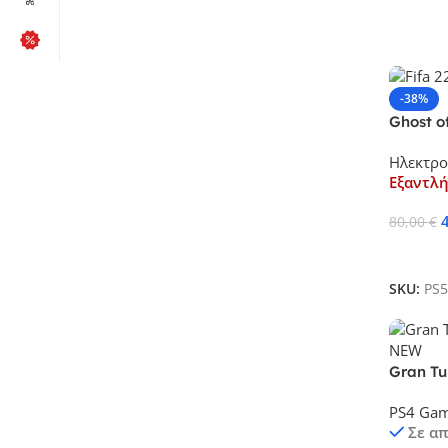
-38%
Ghost o
Ελληνικο
Ηλεκτρο
Εξαντλ
80,00
€
Διαβάσ
SKU:
PS
Gran Tu
Μενού κα
PS4 Ga
Σε α