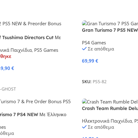
Gran Turismo 7 PS5 NEW
Μενού και υπότιτλους
f Tsushima Directors Cut Με
PS4 Games
ύς Υπότιτλους (PS5)
Σε απόθεμα
νικά Παιχνίδια
,
PS5 Games
ήθηκε
69,99
€
49,90
€
Προσθήκη Στο Καλάθι
τε Περισσότερα
SKU:
PS5-82
5-GHOST
Crash Team Rumble Delu
rismo 7 PS4 NEW Με Έλληνικο
Ηλεκτρονικά Παιχνίδια
,
P
ι υπότιτλους
mes
Σε απόθεμα
πόθεμα