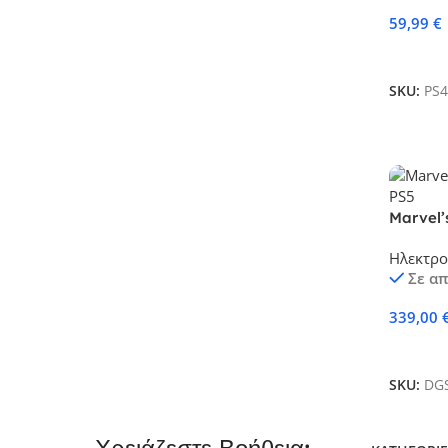
59,99
€
Προσθή
SKU:
PS4
Marvel’s
PS5
Ηλεκτρο
Σε α
339,00
Προσθή
SKU:
DGS