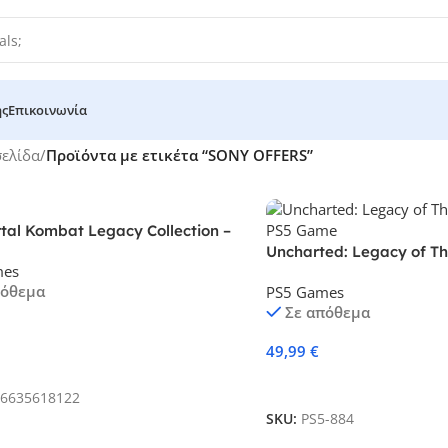
ής
Επικοινωνία
σελίδα
/
Προϊόντα με ετικέτα “SONY OFFERS”
tal Kombat Legacy Collection –
Edition
Uncharted: Legacy of Thi
mes
PS5 Game
πόθεμα
PS5 Games
Σε απόθεμα
49,99
€
κη Στο Καλάθι
Προσθήκη Στο Καλάθι
6635618122
SKU:
PS5-884