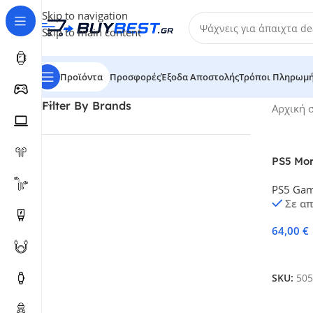
Skip to navigation
Skip to main content
Προϊόντα
Προσφορές
Έξοδα Αποστολής
Τρόποι Πληρωμ
Filter By Brands
Αρχική 
PS5 Mor
Deluxe 
PS5 Ga
Σε α
64,00
€
Προσθή
SKU:
505