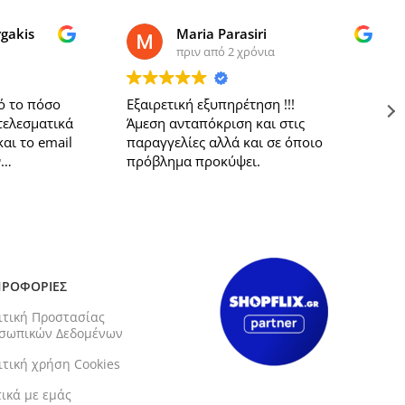
rgakis
Maria Parasiri
πριν από 2 χρόνια
ό το πόσο
Εξαιρετική εξυπηρέτηση !!!
τελεσματικά
Άμεση ανταπόκριση και στις
και το email
παραγγελίες αλλά και σε όποιο
ν
πρόβλημα προκύψει.
ος μου. Αν
πό μεριάς
PayPal σαν
μής. Θα το
 σας
ΡΟΦΟΡΙΕΣ
ιτική Προστασίας
σωπικών Δεδομένων
ιτική χρήση Cookies
τικά με εμάς