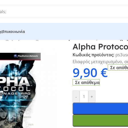
ής
Επικοινωνία
ταχειρισμένα Παιχνίδια - Retro
/
Alpha Protocol (PS3 – Μεταχει
Alpha Protocol
Κωδικός προϊόντος:
ps3us
Ελαφρός μεταχειρισμένο, σ
9,90
€
Σε απόθ
Σε απόθεμα
-
+