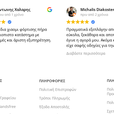
ντωνης Χαλαρης
Michalis Diakoste
ριν από 1 χρόνο
πριν από 2 χρόνια
δια χιαομι φόρτισης πήρα
Πραγματικά εξεπλάγην απ
ξιοπιστο κατάστημα με
εύκολα, ξεκάθαρα και απο
μές και άριστη εξυπηρέτηση.
έγινε η αγορά μου. Ακόμα 
είχε σαφής οδηγίες για τη
ενεργοποίηση του προϊόντ
Διαβάστε περισσότερα
μπορώ να προτείνω κάτι α
μου, είναι να προστεθεί η 
διαθέσιμος τρόπος πληρω
ξανά προτιμήσω σίγουρα,
ευχαριστώ παιδιά!
Σ
ΠΛΗ
ΠΛΗΡΟΦΟΡΙΕΣ
Πολ
Πολιτική Επιστροφών
Προ
 Γραφείου
Τρόποι Πληρωμής
Πολ
Handsfree
Έξοδα Αποστολής
Σχε