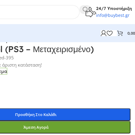
24/7
Υποστήριξη
info@
buybest
.gr
0,0
ρισμένο)
 (PS3 – Μεταχειρισμένο)
ed-395
ε άριστη κατάσταση!
εμα
Προσθήκη Στο Καλάθι
Άμεση Αγορά