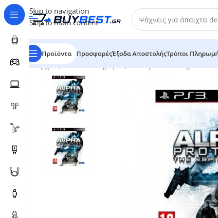
Skip to navigation
Skip to main content
Προϊόντα
Προσφορές
Έξοδα Αποστολής
Τρόποι Πληρωμ
Αρχική σελίδα
/
Κατηγορίες
/
Ηλεκτρονικά Παιχνίδια
/
Με