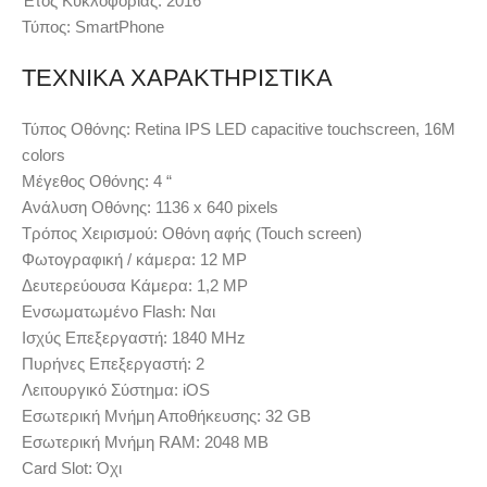
Έτος Κυκλοφορίας:
2016
Τύπος:
SmartPhone
ΤΕΧΝΙΚΑ ΧΑΡΑΚΤΗΡΙΣΤΙΚΑ
Τύπος Οθόνης:
Retina IPS LED capacitive touchscreen, 16M
colors
Μέγεθος Οθόνης:
4 “
Ανάλυση Οθόνης:
1136 x 640 pixels
Τρόπος Χειρισμού:
Οθόνη αφής (Touch screen)
Φωτογραφική / κάμερα:
12 MP
Δευτερεύουσα Κάμερα:
1,2 MP
Ενσωματωμένο Flash:
Ναι
Ισχύς Επεξεργαστή:
1840 MHz
Πυρήνες Επεξεργαστή:
2
Λειτουργικό Σύστημα:
iOS
Εσωτερική Μνήμη Αποθήκευσης:
32 GB
Εσωτερική Μνήμη RAM:
2048 MB
Card Slot:
Όχι