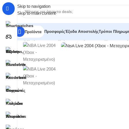
Skip to navigation
Skip to main content
Προσφορές
Έξοδα Αποστολής
Τρόποι Πληρωμ
Προϊόντα
Click to enlarge
Αρχική σελίδα
/
Κατηγορίες
/
Ηλεκτρονικά Παιχνίδια
/
Μεταχ