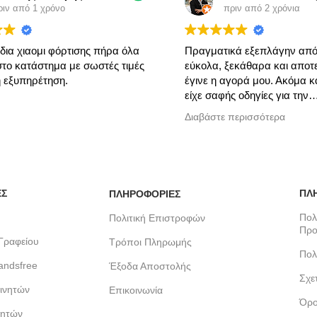
πό 1 χρόνο
πριν από 2 χρόνια
ιαομι φόρτισης πήρα όλα
Πραγματικά εξεπλάγην από το 
κατάστημα με σωστές τιμές
εύκολα, ξεκάθαρα και αποτελεσ
υπηρέτηση.
έγινε η αγορά μου. Ακόμα και το 
είχε σαφής οδηγίες για την
ενεργοποίηση του προϊόντος μου
Διαβάστε περισσότερα
μπορώ να προτείνω κάτι από με
μου, είναι να προστεθεί η PayPa
διαθέσιμος τρόπος πληρωμής. Θ
ξανά προτιμήσω σίγουρα, σας
ευχαριστώ παιδιά!
ΕΣ
ΠΛ
ΠΛΗΡΟΦΟΡΙΕΣ
Πολ
Πολιτική Επιστροφών
Προ
Γραφείου
Τρόποι Πληρωμής
Πολ
andsfree
Έξοδα Αποστολής
Σχε
ινητών
Επικοινωνία
Όρο
νητών