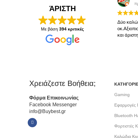
πριν α
ΆΡΙΣΤΗ
Δύο καλώδια χ
οκ.Αξιοπιστο 
Με βάση
394 κριτικές
και άριστη εξ
Χρειάζεστε Βοήθεια;
ΚΑΤΗΓΟΡΙ
Gaming
Φόρμα
Επικοινωνίας
Facebook Messenger
Εφαρμογές 
info@Buybest.gr
Bluetooth H
Φορτιστές Κ
Καλώδια Κι