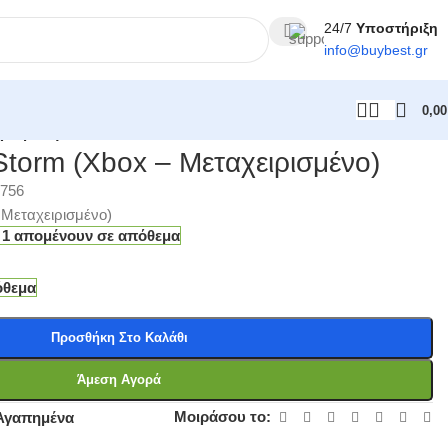
24/7
Υποστήριξη
info@
buybest
.gr
0,0
ιρισμένο)
 Storm (Xbox – Μεταχειρισμένο)
1756
– Μεταχειρισμένο)
 1 απομένουν σε απόθεμα
όθεμα
Προσθήκη Στο Καλάθι
Άμεση Αγορά
Μοιράσου το:
Αγαπημένα