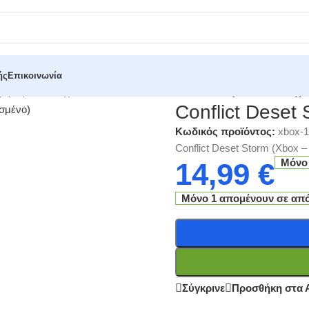
ής
Επικοινωνία
ειρισμένα Παιχνίδια - Retro
/
Conflict Deset Storm (Xbox – Μεταχε
Conflict Deset
Κωδικός προϊόντος:
xbox-
Conflict Deset Storm (Xbox 
Μόνο
14,99
€
Μόνο 1 απομένουν σε απ
Σύγκρινε
Προσθήκη στα 