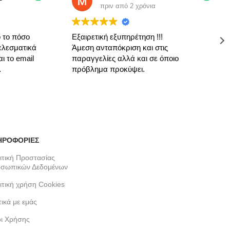
πριν από 2 χρόνια
πόσο
Εξαιρετική εξυπηρέτηση !!!
Α
ματικά
Άμεση ανταπόκριση και στις
ό
email
παραγγελίες αλλά και σε όποιο
α
πρόβλημα προκύψει.
ε
. Αν
α
Δ
ριάς
α
l σαν
ε
α το
τ
ΗΡΟΦΟΡΙΕΣ
ιτική Προστασίας
σωπικών Δεδομένων
ιτική χρήση Cookies
τικά με εμάς
ι Χρήσης