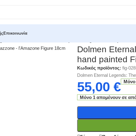
ής
Επικοινωνία
gends: The Amazon Resin hand painted Figurine 14cm (Εκθεσια
Dolmen Eterna
hand painted F
Κωδικός προϊόντος:
fig-028
Dolmen Eternal Legends: Th
Μόνο
55,00
€
Μόνο 1 απομένουν σε απ