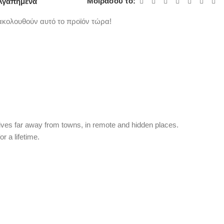
Μοιράσου το:
Αγαπημένα
κολουθούν αυτό το προϊόν τώρα!
lives far away from towns, in remote and hidden places.
r a lifetime.