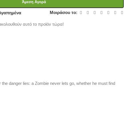
Άμεση Αγορά
Μοιράσου το:
Αγαπημένα
κολουθούν αυτό το προϊόν τώρα!
the danger lies: a Zombie never lets go, whether he must find