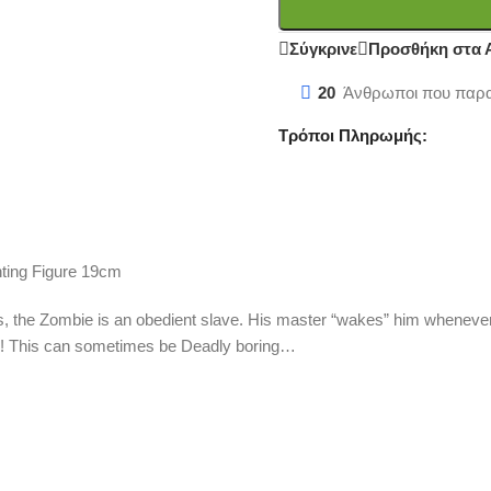
Σύγκρινε
Προσθήκη στα 
20
Άνθρωποι που παρα
Τρόποι Πληρωμής:
ting Figure 19cm
s, the Zombie is an obedient slave. His master “wakes” him whenever 
done! This can sometimes be Deadly boring…