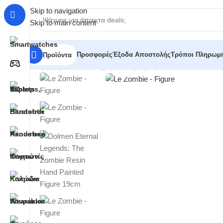
Skip to navigation
Skip to main content
Προσφορές
Έξοδα Αποστολής
Τρόποι Πληρωμ
Προϊόντα
Click to enlarge
Αρχική σελίδα
/
Κατηγορίες
/
Φιγούρες
/
Dolmen Eternal Le