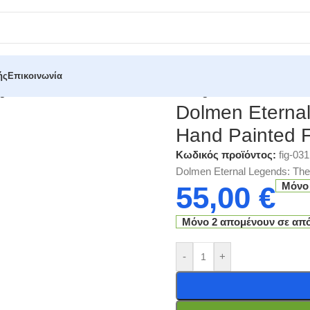
ής
Επικοινωνία
gends: The Zombie Resin Hand Painted Figure 19cm
Dolmen Eterna
Hand Painted 
Κωδικός προϊόντος:
fig-031
Dolmen Eternal Legends: The
Μόνο
55,00
€
Μόνο 2 απομένουν σε απ
-
+