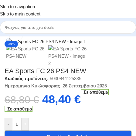
Skip to navigation
Skip to main content
Αρχική σελίδα
/
Κατηγορίες
/
Ηλεκτρονικά Παιχνίδια
/
PS4 Games
Click to enlarge
-30%
EA Sports FC 26 PS4 NEW
Κωδικός προϊόντος:
5030944125335
Ημερομηνια Κυκλοφοριας 26 Σεπτεμβριου 2025
Σε απόθεμα
48,40
€
68,80
€
Σε απόθεμα
-
+