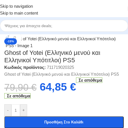
Skip to navigation
Skip to main content
Αρχική σελίδα
/
Κατηγορίες
/
Ηλεκτρονικά Παιχνίδια
/
PS5 Games
Click to enlarge
-19%
Ghost of Yotei (Ελληνικό μενού και
Ελληνικοί Υπότιτλοι) PS5
Κωδικός προϊόντος:
711719020325
Ghost of Yotei (Ελληνικό μενού και Ελληνικοί Υπότιτλοι) PS5
Σε απόθεμα
64,85
€
79,90
€
Σε απόθεμα
-
+
Προσθήκη Στο Καλάθι