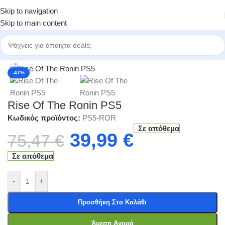
Skip to navigation
Skip to main content
Αρχική σελίδα
/
Κατηγορίες
/
Ηλεκτρονικά Παιχνίδια
/
PS5 Games
Click to enlarge
-47%
Rise Of The Ronin PS5
Κωδικός προϊόντος:
PS5-ROR
Σε απόθεμα
39,99
€
75,47
€
Σε απόθεμα
-
+
Προσθήκη Στο Καλάθι
Άμεση Αγορά