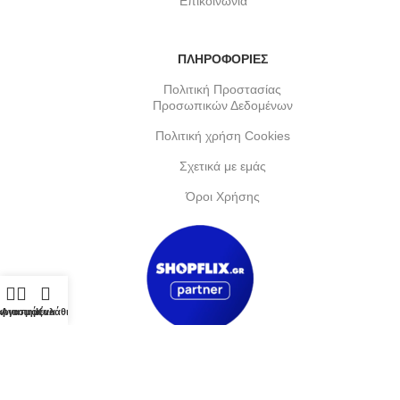
Επικοινωνία
ΠΛΗΡΟΦΟΡΙΕΣ
Πολιτική Προστασίας
Προσωπικών Δεδομένων
Πολιτική χρήση Cookies
Σχετικά με εμάς
Όροι Χρήσης
αριασμός
Αγαπημένα
Καλάθι
Copyright © 2025. All rights Reserved.
Design & Hosting
by
Kosnet
.