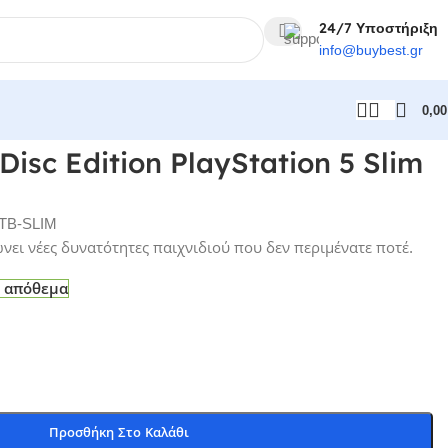
24/7
Υποστήριξη
info@
buybest
.gr
0,0
Disc Edition PlayStation 5 Slim
TB-SLIM
ει νέες δυνατότητες παιχνιδιού που δεν περιμένατε ποτέ.
ε απόθεμα
Προσθήκη Στο Καλάθι