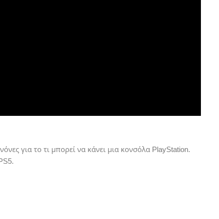
ς για το τι μπορεί να κάνει μια κονσόλα PlayStation.
PS5.