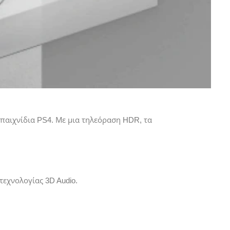
παιχνίδια PS4. Με μια τηλεόραση HDR, τα
εχνολογίας 3D Audio.