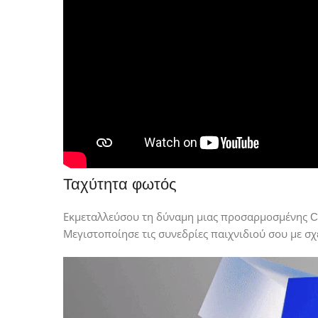
Ταχύτητα φωτός
Εκμεταλλεύσου τη δύναμη μιας προσαρμοσμένης CPU
Μεγιστοποίησε τις συνεδρίες παιχνιδιού σου με σ