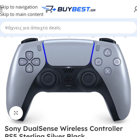
Skip to navigation
Skip to main content
ρχική σελίδα
/
Κατηγορίες
/
Ηλεκτρονικά Παιχνίδια
/
Χειριστήρια
Click to enlarge
Sony DualSense Wireless Controller
PS5 Sterling Silver Black