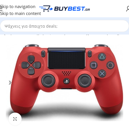
Skip to navigation
Skip to main content
ρχική σελίδα
/
Κατηγορίες
/
Ηλεκτρονικά Παιχνίδια
/
Χειριστήρια
Click to enlarge