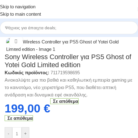
Skip to navigation
Skip to main content
Αρχική σελίδα
/
Κατηγορίες
/
Ηλεκτρονικά Παιχνίδια
/
Χειριστήρια
Click to enlarge
Sony Wireless Controller για PS5 Ghost of
Yotei Gold Limited edition
Κωδικός προϊόντος:
711719598695
Ανακαλύψτε μια πιο βαθιά και καθηλωτική εμπειρία gaming με
το καινοτόμο, νέο χειριστήριο PS5, που διαθέτει απτική
ανάδραση και δυναμικά εφέ σκανδάλης.
Σε απόθεμα
199,00
€
Σε απόθεμα
-
+