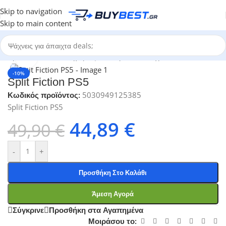
Skip to navigation
Skip to main content
Αρχική σελίδα
/
Κατηγορίες
/
Ηλεκτρονικά Παιχνίδια
/
PS5 Games
Click to enlarge
-10%
Split Fiction PS5
Κωδικός προϊόντος:
5030949125385
Split Fiction PS5
44,89
€
49,90
€
-
+
Προσθήκη Στο Καλάθι
Άμεση Αγορά
Σύγκρινε
Προσθήκη στα Αγαπημένα
Μοιράσου το: