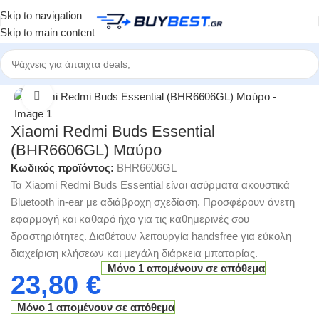
Skip to navigation
Skip to main content
χική σελίδα
/
Κατηγορίες
/
Ηλεκτρονικοί Υπολογιστές
/
Περιφερειακά
Click to enlarge
Xiaomi Redmi Buds Essential
(BHR6606GL) Μαύρο
Κωδικός προϊόντος:
BHR6606GL
Τα Xiaomi Redmi Buds Essential είναι ασύρματα ακουστικά
Bluetooth in-ear με αδιάβροχη σχεδίαση. Προσφέρουν άνετη
εφαρμογή και καθαρό ήχο για τις καθημερινές σου
δραστηριότητες. Διαθέτουν λειτουργία handsfree για εύκολη
διαχείριση κλήσεων και μεγάλη διάρκεια μπαταρίας.
Μόνο 1 απομένουν σε απόθεμα
23,80
€
Μόνο 1 απομένουν σε απόθεμα