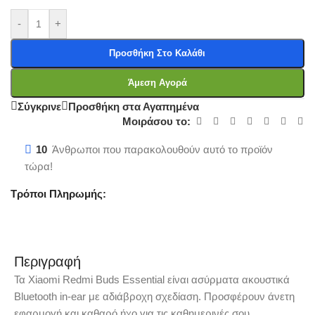
-
+
Προσθήκη Στο Καλάθι
Άμεση Αγορά
Σύγκρινε
Προσθήκη στα Αγαπημένα
Μοιράσου το:
10
Άνθρωποι που παρακολουθούν αυτό το προϊόν
τώρα!
Τρόποι Πληρωμής:
Περιγραφή
Τα Xiaomi Redmi Buds Essential είναι ασύρματα ακουστικά
Bluetooth in-ear με αδιάβροχη σχεδίαση. Προσφέρουν άνετη
εφαρμογή και καθαρό ήχο για τις καθημερινές σου