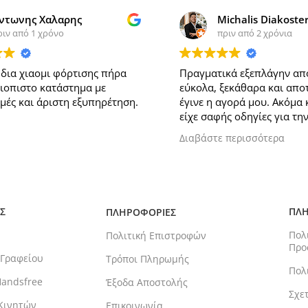
ντωνης Χαλαρης
Michalis Diakoste
ριν από 1 χρόνο
πριν από 2 χρόνια
δια χιαομι φόρτισης πήρα
Πραγματικά εξεπλάγην απ
ξιοπιστο κατάστημα με
εύκολα, ξεκάθαρα και απο
μές και άριστη εξυπηρέτηση.
έγινε η αγορά μου. Ακόμα 
είχε σαφής οδηγίες για τη
ενεργοποίηση του προϊόντ
Διαβάστε περισσότερα
μπορώ να προτείνω κάτι α
μου, είναι να προστεθεί η 
διαθέσιμος τρόπος πληρω
ξανά προτιμήσω σίγουρα,
ευχαριστώ παιδιά!
Σ
ΠΛΗ
ΠΛΗΡΟΦΟΡΙΕΣ
Πολ
Πολιτική Επιστροφών
Προ
 Γραφείου
Τρόποι Πληρωμής
Πολ
Handsfree
Έξοδα Αποστολής
Σχε
Κινητών
Επικοινωνία