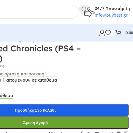
24/7
Υποστήριξη
info@
buybest
.gr
0,0
S4 – Μεταχειρισμένο)
ed Chronicles (PS4 –
)
23
σε άριστη κατάσταση!
 1 απομένουν σε απόθεμα
πόθεμα
Προσθήκη Στο Καλάθι
Άμεση Αγορά