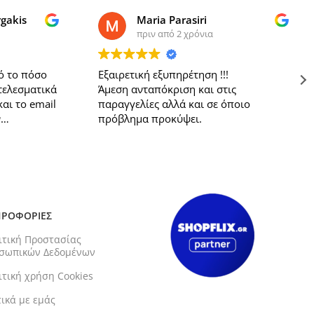
rgakis
Maria Parasiri
πριν από 2 χρόνια
ό το πόσο
Εξαιρετική εξυπηρέτηση !!!
τελεσματικά
Άμεση ανταπόκριση και στις
και το email
παραγγελίες αλλά και σε όποιο
ν
πρόβλημα προκύψει.
ος μου. Αν
πό μεριάς
PayPal σαν
μής. Θα το
 σας
ΡΟΦΟΡΙΕΣ
ιτική Προστασίας
σωπικών Δεδομένων
ιτική χρήση Cookies
τικά με εμάς