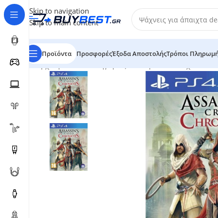
Skip to navigation
Skip to main content
Προϊόντα
Προσφορές
Έξοδα Αποστολής
Τρόποι Πληρωμ
Αρχική σελίδα
/
Κατηγορίες
/
Ηλεκτρονικά Παιχνίδια
/
Με