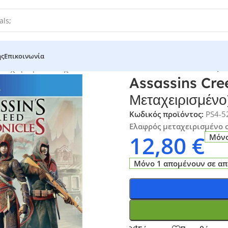
ής
Επικοινωνία
ταχειρισμένα Παιχνίδια - Retro
/
Assassins Creed Chronicles (P
Assassins Cre
Μεταχειρισμένο
Κωδικός προϊόντος:
PS4-5
Ελαφρός μεταχειρισμένo 
12,80
€
Μόνο
Μόνο 1 απομένουν σε α