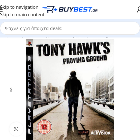
Skip to navigation
Skip to main content
ρίες
/
Ηλεκτρονικά Παιχνίδια
/
Μεταχειρισμένα Παιχνίδια - Retro
Click to enlarge