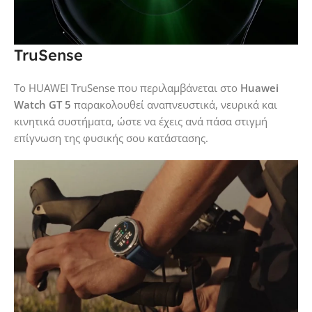
TruSense
Το HUAWEI TruSense που περιλαμβάνεται στο
Huawei
Watch GT 5
παρακολουθεί αναπνευστικά, νευρικά και
κινητικά συστήματα, ώστε να έχεις ανά πάσα στιγμή
επίγνωση της φυσικής σου κατάστασης.