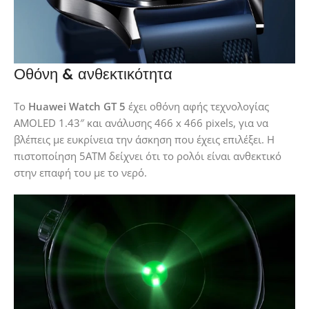
Οθόνη & ανθεκτικότητα
Το
Huawei Watch GT 5
έχει οθόνη αφής τεχνολογίας
AMOLED 1.43″ και ανάλυσης 466 x 466 pixels, για να
βλέπεις με ευκρίνεια την άσκηση που έχεις επιλέξει. Η
πιστοποίηση 5ΑΤΜ δείχνει ότι το ρολόι είναι ανθεκτικό
στην επαφή του με το νερό.