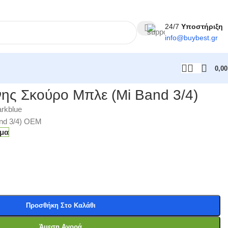
24/7
Υποστήριξη
info@
buybest
.gr
0,0
νης Σκούρο Μπλε (Mi Band 3/4)
rkblue
and 3/4) OEM
εμα
Προσθήκη Στο Καλάθι
Άμεση Αγορά